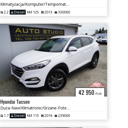
Klimatyzacja/Komputer/Tempomat/Hak-Holowniczy/Śliczny!
2.2
Diesel
KM 125
2013
330000
42 950
PLN
Hyundai Tucson
Duża-Navi/Klimatronic/Grzane-Fotele/Asystenty/Tempomat/Full-Serwis!
1.7
Diesel
KM 115
2016
239000