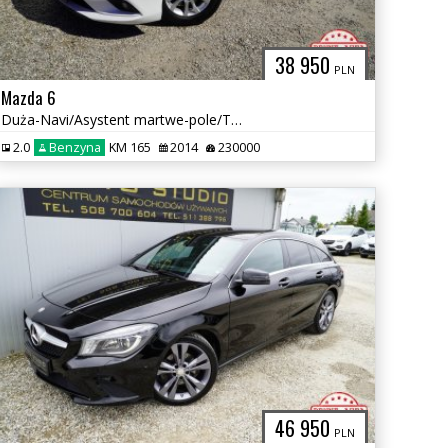
38 950
PLN
Mazda 6
Duża-Navi/Asystent martwe-pole/Tempomat/Parktronic/Komputer/Piękna!
2.0
Benzyna
KM 165
2014
230000
46 950
PLN