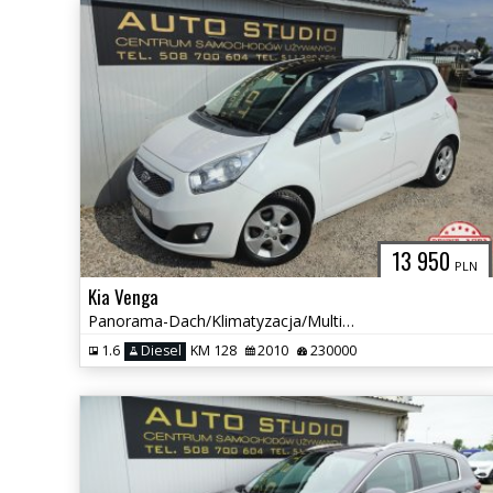
13 950
PLN
Kia Venga
Panorama-Dach/Klimatyzacja/Multifunkcja/Tempomat/Alu-felgi/Ładny
1.6
Diesel
KM 128
2010
230000