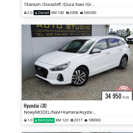
Titanium /Durashift /Duża-Navi /Grzane-Fotele /Alu-Felgi / Klimatronic
2.0
Diesel
KM 140
2008
365000
34 950
PLN
Hyundai i30
NowyMODEL/Navi+Kamera/Asystenty/Grzane-Fotele/Full-LED/Tempomat/Bogaty
1.0
Benzyna
KM 120
2017
189000