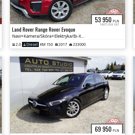
53 950
PLN
FAKTURA VAT
Land Rover Range Rover Evoque
Navi+Kamera/Skóra+Elektryka/Bi-Xenon/Asystenty/Tempomat/Full-SERWIS
2.0
Diesel
KM 150
2017
233000
69 950
PLN