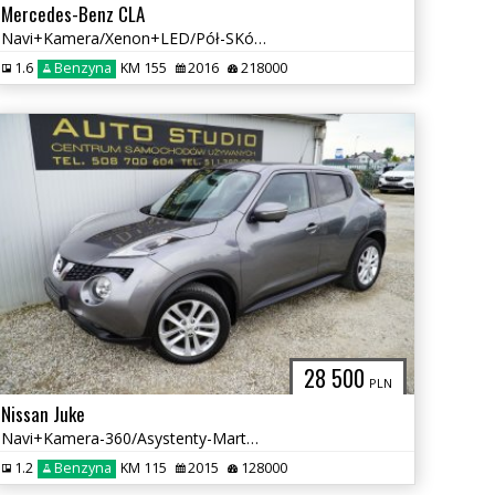
Mercedes-Benz CLA
Navi+Kamera/Xenon+LED/Pół-SKóra+Kubełki/Klimatronic/Tempomat/Ambiente
1.6
Benzyna
KM 155
2016
218000
28 500
PLN
Nissan Juke
Navi+Kamera-360/Asystenty-Martwe-Pole+Pasa/Grzane-Fotele/Klimatronic!
1.2
Benzyna
KM 115
2015
128000