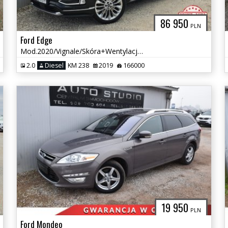
86 950
PLN
Ford Edge
Mod.2020/Vignale/Skóra+Wentylacja//Asystenty/El.Klapa/Navi+Kamery/FULL
2.0
Diesel
KM 238
2019
166000
19 950
PLN
Ford Mondeo