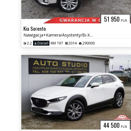
51 950
PLN
Kia Sorento
Nawigacja+Kamera/Asystenty/Bi-Xenon/Panorama-Dach/7-foteli/BOGATY!
2.2
Diesel
KM 197
2014
290000
44 500
PLN