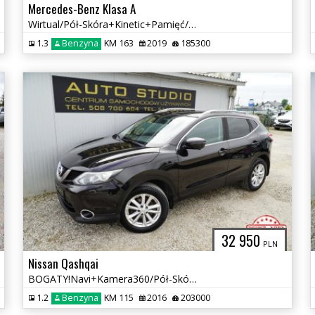
Mercedes-Benz Klasa A
Wirtual/Pół-Skóra+Kinetic+Pamięć/Panorama/Led-Multibeam/Asystenty!
1.3
Benzyna
KM 163
2019
185300
32 950
PLN
Nissan Qashqai
BOGATY!Navi+Kamera360/Pół-Skóra+Grz.Fotele/Xenon+LED/Asystenty
1.2
Benzyna
KM 115
2016
203000