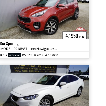
47 950
PLN
Kia Sportage
MODEL-2018!/GT-Line/Nawigacja+ Kamera/Skóra/Klimatronic/Panorama-Dach
1.7
Diesel
KM 115
2017
187000