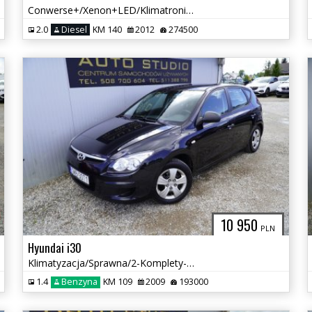
Conwerse+/Xenon+LED/Klimatronic/Tempomat/Alu-Felgi/Keyless-GO/Bogaty
2.0
Diesel
KM 140
2012
274500
10 950
PLN
Hyundai i30
Klimatyzacja/Sprawna/2-Komplety-OPON/Komputer/Zarejestrowany
1.4
Benzyna
KM 109
2009
193000