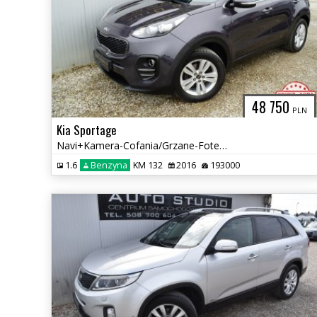
48 750
PLN
Kia Sportage
Navi+Kamera-Cofania/Grzane-Fotele(przód+tył)/Klimatronic/Asystenty!
1.6
Benzyna
KM 132
2016
193000