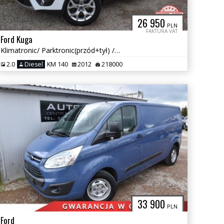
26 950
PLN
FAKTURA VAT
Ford Kuga
Klimatronic/ Parktronic(przód+tył) /Tempomat /Multifunckia/Alu-Felgi
2.0
Diesel
KM 140
2012
218000
33 900
PLN
Ford