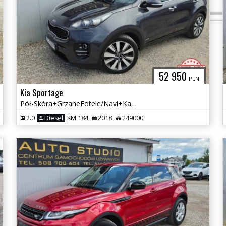
52 950
PLN
Kia Sportage
Pół-Skóra+GrzaneFotele/Navi+Kamera/Tempomat/Klimatronic/4X4+184KM!
2.0
Diesel
KM 184
2018
249000