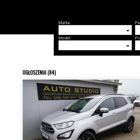
Marka
Pa
Model
Pr
OGŁOSZENIA (84)