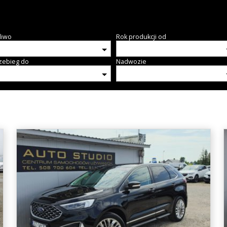
liwo
Rok produkcji od
zebieg do
Nadwozie