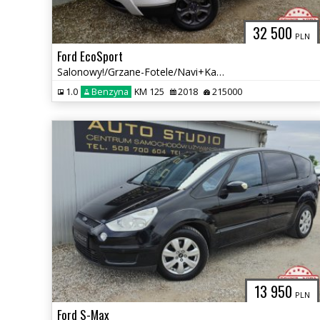
32 500
PLN
Ford EcoSport
Salonowy!/Grzane-Fotele/Navi+Kamera/Klimatronic/Nowy-Rozrząd
1.0
Benzyna
KM 125
2018
215000
13 950
PLN
Ford S-Max