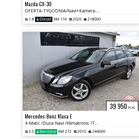
Mazda CX-30
OFERTA-TYGODNIA/Navi+Kamera-360/Asystenty/Blis/Full-Led/Elektr.Klapa
1.8
Diesel
KM 116
2020
218000
39 950
PLN
Mercedes-Benz Klasa E
4-Matic /Duża-Navi /Klimatronic /Tempomat / Skóra /El.Klapa /Zadbany!
3.5
Benzyna
KM 272
2010
244000