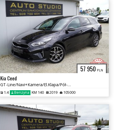
57 950
PLN
Kia Ceed
GT-Line/Navi+Kamera/El.Klapa/Pół-Skóra+Grzane-FoteleAsystenty/Bogaty
1.4
Benzyna
KM 140
2019
105000