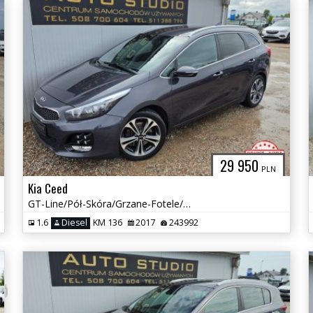
29 950
PLN
Kia Ceed
GT-Line/Pół-Skóra/Grzane-Fotele/Navi+Kamera/Tempomat/Klimatronic
1.6
Diesel
KM 136
2017
243992