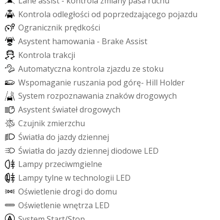
L
a
n
e
a
s
s
i
s
t
-
k
o
n
t
r
o
l
a
z
m
i
a
n
y
p
a
s
a
r
u
c
h
u
K
o
n
t
r
o
l
a
o
d
l
e
g
ł
o
ś
c
i
o
d
p
o
p
r
z
e
d
z
a
j
ą
c
e
g
o
p
o
j
a
z
d
u
O
g
r
a
n
i
c
z
n
i
k
p
r
ę
d
k
o
ś
c
i
A
s
y
s
t
e
n
t
h
a
m
o
w
a
n
i
a
-
B
r
a
k
e
A
s
s
i
s
t
K
o
n
t
r
o
l
a
t
r
a
k
c
j
i
A
u
t
o
m
a
t
y
c
z
n
a
k
o
n
t
r
o
l
a
z
j
a
z
d
u
z
e
s
t
o
k
u
W
s
p
o
m
a
g
a
n
i
e
r
u
s
z
a
n
i
a
p
o
d
g
ó
r
ę
-
H
i
l
l
H
o
l
d
e
r
S
y
s
t
e
m
r
o
z
p
o
z
n
a
w
a
n
i
a
z
n
a
k
ó
w
d
r
o
g
o
w
y
c
h
A
s
y
s
t
e
n
t
ś
w
i
a
t
e
ł
d
r
o
g
o
w
y
c
h
C
z
u
j
n
i
k
z
m
i
e
r
z
c
h
u
Ś
w
i
a
t
ł
a
d
o
j
a
z
d
y
d
z
i
e
n
n
e
j
Ś
w
i
a
t
ł
a
d
o
j
a
z
d
y
d
z
i
e
n
n
e
j
d
i
o
d
o
w
e
L
E
D
L
a
m
p
y
p
r
z
e
c
i
w
m
g
i
e
l
n
e
L
a
m
p
y
t
y
l
n
e
w
t
e
c
h
n
o
l
o
g
i
i
L
E
D
O
ś
w
i
e
t
l
e
n
i
e
d
r
o
g
i
d
o
d
o
m
u
O
ś
w
i
e
t
l
e
n
i
e
w
n
ę
t
r
z
a
L
E
D
S
y
s
t
e
m
S
t
a
r
t
/
S
t
o
p