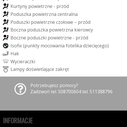
K
u
r
t
y
n
y
p
o
w
i
e
t
r
z
n
e
-
p
r
z
ó
d
P
o
d
u
s
z
k
a
p
o
w
i
e
t
r
z
n
a
c
e
n
t
r
a
l
n
a
P
o
d
u
s
z
k
i
p
o
w
i
e
t
r
z
n
e
c
z
o
ł
o
w
e
–
p
r
z
ó
d
B
o
c
z
n
a
p
o
d
u
s
z
k
a
p
o
w
i
e
t
r
z
n
a
k
i
e
r
o
w
c
y
B
o
c
z
n
e
p
o
d
u
s
z
k
i
p
o
w
i
e
t
r
z
n
e
-
p
r
z
ó
d
I
s
o
f
x
(
p
u
n
k
t
y
m
o
c
o
w
a
n
i
a
f
o
t
e
l
i
k
a
d
z
i
e
c
i
ę
c
e
g
o
)
H
a
k
W
y
c
i
e
r
a
c
z
k
i
L
a
m
p
y
d
o
ś
w
i
e
t
l
a
j
ą
c
e
z
a
k
r
ę
t
Potrzebujesz pomocy?
Zadzwoń tel. 508700604 tel. 511388796
INFORMACJE