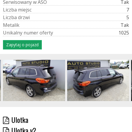
S
e
r
w
i
s
o
w
a
n
y
w
A
S
O
Tak
L
i
c
z
b
a
m
i
e
j
s
c
7
L
i
c
z
b
a
d
r
z
w
i
5
M
e
t
a
l
i
k
Tak
U
n
i
k
a
l
n
y
n
u
m
e
r
o
f
e
r
t
y
1025
Zapytaj o pojazd
Ulotka
Ulotka v2