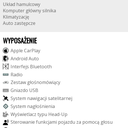
Układ hamulcowy
Komputer główny silnika
Klimatyzację
Auto zastępcze
WYPOSAŻENIE
A
p
p
l
e
C
a
r
P
l
a
y
A
n
d
r
o
i
d
A
u
t
o
I
n
t
e
r
f
e
j
s
B
l
u
e
t
o
o
t
h
R
a
d
i
o
Z
e
s
t
a
w
g
ł
o
ś
n
o
m
ó
w
i
ą
c
y
G
n
i
a
z
d
o
U
S
B
S
y
s
t
e
m
n
a
w
i
g
a
c
j
i
s
a
t
e
l
i
t
a
r
n
e
j
S
y
s
t
e
m
n
a
g
ł
o
ś
n
i
e
n
i
a
W
y
ś
w
i
e
t
l
a
c
z
t
y
p
u
H
e
a
d
-
U
p
S
t
e
r
o
w
a
n
i
e
f
u
n
k
c
j
a
m
i
p
o
j
a
z
d
u
z
a
p
o
m
o
c
ą
g
ł
o
s
u