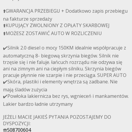
⬆️GWARANCJA PRZEBIEGU + Dodatkowo zapis przebiegu
na fakturze sprzedaży
⬆️KUPUJĄCY ZWOLNIONY Z OPŁATY SKARBOWEJ
⬆️MOŻESZ ZOSTAWIĆ AUTO W ROZLICZENIU
✔️Silnik 2.0 diesel o mocy 150KM idealnie współpracuje z
automatyczną 8- biegową skrzynia biegów. Silnik nie
trzęsie się i nie faluje. łańcuch rozrządu nie odzywa się
ani na zimnym ani na ciepłym silniku. Skrzynia biegów
pracuje płynnie nie szarpie i nie przeciąga. SUPER AUTO
✔️Skóra, plastiki i elementy wnętrza są zadbane. Nie
mają śladów zużycia
✔️Powłoka lakiernicza bez rys, wgnieceń i mankamentów.
Lakier bardzo ładnie utrzymany
JEŻELI MACIE JAKIEŚ PYTANIA POZOSTAJEMY DO
DYSPOZYCJI:
☎️
508700604