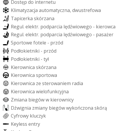
D
o
s
t
ę
p
d
o
i
n
t
e
r
n
e
t
u
K
l
i
m
a
t
y
z
a
c
j
a
a
u
t
o
m
a
t
y
c
z
n
a
,
d
w
u
s
t
r
e
f
o
w
a
T
a
p
i
c
e
r
k
a
s
k
ó
r
z
a
n
a
R
e
g
u
l
.
e
l
e
k
t
r
.
p
o
d
p
a
r
c
i
a
l
ę
d
ź
w
i
o
w
e
g
o
-
k
i
e
r
o
w
c
a
R
e
g
u
l
.
e
l
e
k
t
r
.
p
o
d
p
a
r
c
i
a
l
ę
d
ź
w
i
o
w
e
g
o
-
p
a
s
a
ż
e
r
S
p
o
r
t
o
w
e
f
o
t
e
l
e
-
p
r
z
ó
d
P
o
d
ł
o
k
i
e
t
n
i
k
i
-
p
r
z
ó
d
P
o
d
ł
o
k
i
e
t
n
i
k
i
-
t
y
ł
K
i
e
r
o
w
n
i
c
a
s
k
ó
r
z
a
n
a
K
i
e
r
o
w
n
i
c
a
s
p
o
r
t
o
w
a
K
i
e
r
o
w
n
i
c
a
z
e
s
t
e
r
o
w
a
n
i
e
m
r
a
d
i
a
K
i
e
r
o
w
n
i
c
a
w
i
e
l
o
f
u
n
k
c
y
j
n
a
Z
m
i
a
n
a
b
i
e
g
ó
w
w
k
i
e
r
o
w
n
i
c
y
D
ź
w
i
g
n
i
a
z
m
i
a
n
y
b
i
e
g
ó
w
w
y
k
o
ń
c
z
o
n
a
s
k
ó
r
ą
C
y
f
r
o
w
y
k
l
u
c
z
y
k
K
e
y
l
e
s
s
e
n
t
r
y