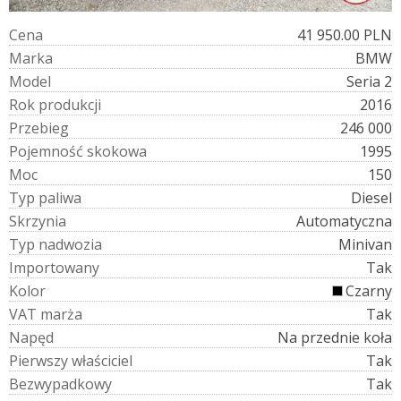
C
e
n
a
41 950.00 PLN
M
a
r
k
a
BMW
M
o
d
e
l
Seria 2
R
o
k
p
r
o
d
u
k
c
j
i
2016
P
r
z
e
b
i
e
g
246 000
P
o
j
e
m
n
o
ś
ć
s
k
o
k
o
w
a
1995
M
o
c
150
T
y
p
p
a
l
i
w
a
Diesel
S
k
r
z
y
n
i
a
Automatyczna
T
y
p
n
a
d
w
o
z
i
a
Minivan
I
m
p
o
r
t
o
w
a
n
y
Tak
K
o
l
o
r
Czarny
V
A
T
m
a
r
ż
a
Tak
N
a
p
ę
d
Na przednie koła
P
i
e
r
w
s
z
y
w
ł
a
ś
c
i
c
i
e
l
Tak
B
e
z
w
y
p
a
d
k
o
w
y
Tak