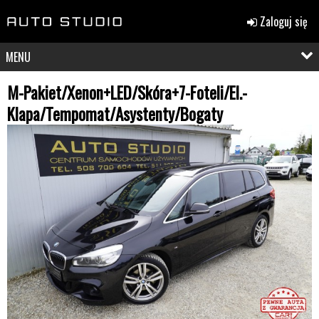
Zaloguj się
MENU
M-Pakiet/Xenon+LED/Skóra+7-Foteli/El.-
Klapa/Tempomat/Asystenty/Bogaty