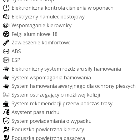
E
l
e
k
t
r
o
n
i
c
z
n
a
k
o
n
t
r
o
l
a
c
i
ś
n
i
e
n
i
a
w
o
p
o
n
a
c
h
E
l
e
k
t
r
y
c
z
n
y
h
a
m
u
l
e
c
p
o
s
t
o
j
o
w
y
W
s
p
o
m
a
g
a
n
i
e
k
i
e
r
o
w
n
i
c
y
F
e
l
g
i
a
l
u
m
i
n
i
o
w
e
1
8
Z
a
w
i
e
s
z
e
n
i
e
k
o
m
f
o
r
t
o
w
e
A
B
S
E
S
P
E
l
e
k
t
r
o
n
i
c
z
n
y
s
y
s
t
e
m
r
o
z
d
z
i
a
ł
u
s
i
ł
y
h
a
m
o
w
a
n
i
a
S
y
s
t
e
m
w
s
p
o
m
a
g
a
n
i
a
h
a
m
o
w
a
n
i
a
S
y
s
t
e
m
h
a
m
o
w
a
n
i
a
a
w
a
r
y
j
n
e
g
o
d
l
a
o
c
h
r
o
n
y
p
i
e
s
z
y
c
h
S
y
s
t
e
m
o
s
t
r
z
e
g
a
j
ą
c
y
o
m
o
ż
l
i
w
e
j
k
o
l
i
z
j
i
S
y
s
t
e
m
r
e
k
o
m
e
n
d
a
c
j
i
p
r
z
e
r
w
p
o
d
c
z
a
s
t
r
a
s
y
A
s
y
s
t
e
n
t
p
a
s
a
r
u
c
h
u
S
y
s
t
e
m
p
o
w
i
a
d
a
m
i
a
n
i
a
o
w
y
p
a
d
k
u
P
o
d
u
s
z
k
a
p
o
w
i
e
t
r
z
n
a
k
i
e
r
o
w
c
y
P
o
d
u
s
z
k
a
p
o
w
i
e
t
r
z
n
a
p
a
s
a
ż
e
r
a