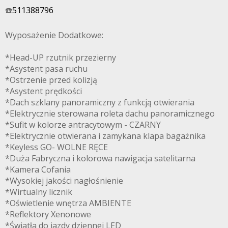
☎️
511388796
Wyposażenie Dodatkowe:
*Head-UP rzutnik przezierny
*Asystent pasa ruchu
*Ostrzenie przed kolizją
*Asystent prędkości
*Dach szklany panoramiczny z funkcją otwierania
*Elektrycznie sterowana roleta dachu panoramicznego
*Sufit w kolorze antracytowym - CZARNY
*Elektrycznie otwierana i zamykana klapa bagażnika
*Keyless GO- WOLNE RĘCE
*Duża Fabryczna i kolorowa nawigacja satelitarna
*Kamera Cofania
*Wysokiej jakości nagłośnienie
*Wirtualny licznik
*Oświetlenie wnętrza AMBIENTE
*Reflektory Xenonowe
*Światła do jazdy dziennej LED