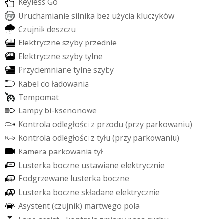
K
e
y
l
e
s
s
G
o
U
r
u
c
h
a
m
i
a
n
i
e
s
i
l
n
i
k
a
b
e
z
u
ż
y
c
i
a
k
l
u
c
z
y
k
ó
w
C
z
u
j
n
i
k
d
e
s
z
c
z
u
E
l
e
k
t
r
y
c
z
n
e
s
z
y
b
y
p
r
z
e
d
n
i
e
E
l
e
k
t
r
y
c
z
n
e
s
z
y
b
y
t
y
l
n
e
P
r
z
y
c
i
e
m
n
i
a
n
e
t
y
l
n
e
s
z
y
b
y
K
a
b
e
l
d
o
ł
a
d
o
w
a
n
i
a
T
e
m
p
o
m
a
t
L
a
m
p
y
b
i
-
k
s
e
n
o
n
o
w
e
K
o
n
t
r
o
l
a
o
d
l
e
g
ł
o
ś
c
i
z
p
r
z
o
d
u
(
p
r
z
y
p
a
r
k
o
w
a
n
i
u
)
K
o
n
t
r
o
l
a
o
d
l
e
g
ł
o
ś
c
i
z
t
y
ł
u
(
p
r
z
y
p
a
r
k
o
w
a
n
i
u
)
K
a
m
e
r
a
p
a
r
k
o
w
a
n
i
a
t
y
ł
L
u
s
t
e
r
k
a
b
o
c
z
n
e
u
s
t
a
w
i
a
n
e
e
l
e
k
t
r
y
c
z
n
i
e
P
o
d
g
r
z
e
w
a
n
e
l
u
s
t
e
r
k
a
b
o
c
z
n
e
L
u
s
t
e
r
k
a
b
o
c
z
n
e
s
k
ł
a
d
a
n
e
e
l
e
k
t
r
y
c
z
n
i
e
A
s
y
s
t
e
n
t
(
c
z
u
j
n
i
k
)
m
a
r
t
w
e
g
o
p
o
l
a