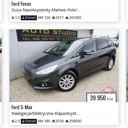
Ford Focus
Duża-Navi/Asystenty-Martwe-Pole/Grzane-Fotele+Kierownica/Full-Serwis
1.5
Diesel
KM 120
2017
261000
39 950
PLN
Ford S-Max
Nawigacja/Elektryczna-Klapa/Asystenty/Grzane-Fotele/Tempomat/Piękny
2.0
Diesel
KM 180
2018
258000