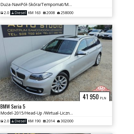
Duża-NaviPół-Skóra/Tempomat/Multifunkcja/Klimatronic/Nowy-Rozrząd!
2.0
Diesel
KM 163
2008
258000
41 950
PLN
BMW Seria 5
Model-2015/Head-Up /Wirtual-Licznik /Duża-Navi+Kamera/Skóra+Pamięć
2.0
Diesel
KM 190
2014
302000