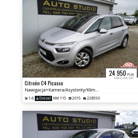
24 950
PLN
FAKTURA VAT
Citroën C4 Picasso
Nawigacja+Kamera/Asystenty/Klimatronic/Automat/Tempomat/Multifunkcja
1.6
Diesel
KM 115
2015
228550