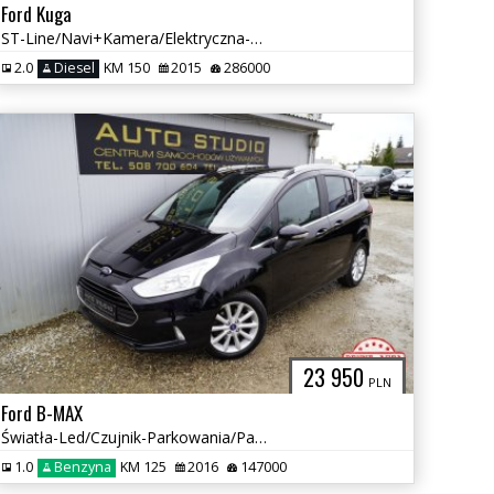
Ford Kuga
ST-Line/Navi+Kamera/Elektryczna-Klapa/Skóra+Elektryka/Panorama-Dach
2.0
Diesel
KM 150
2015
286000
23 950
PLN
Ford B-MAX
Światła-Led/Czujnik-Parkowania/Panorama/Tempomat/Komputer/Alu-Felgi
1.0
Benzyna
KM 125
2016
147000