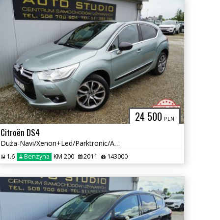
24 500
PLN
Citroën DS4
Duża-Navi/Xenon+Led/Parktronic/Asystent-Pasa/Hi-fi-Denon/Skóra+Masaż
1.6
Benzyna
KM 200
2011
143000