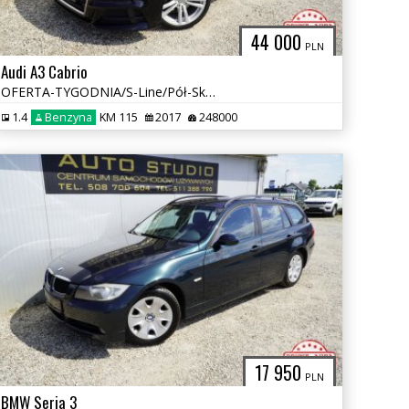
44 000
PLN
Audi A3 Cabrio
OFERTA-TYGODNIA/S-Line/Pół-Skóra/Led+Pływ.Kier./Navi+Kamera/Tempomat
1.4
Benzyna
KM 115
2017
248000
17 950
PLN
BMW Seria 3