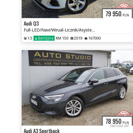
79 950
PLN
Audi Q3
Full-LED/Navi/Wirual-Licznik/Asystenty/Grzane-Fotele/+Koła-Zimowe
1.5
Benzyna
KM 150
2019
167000
78 950
PLN
FAKTURA VAT
Audi A3 Sportback