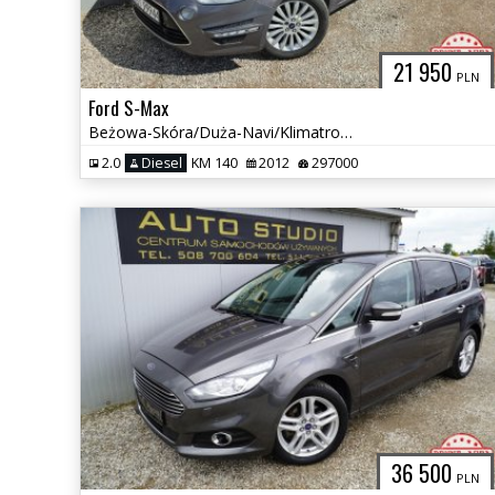
21 950
PLN
Ford S-Max
Beżowa-Skóra/Duża-Navi/Klimatronic/Tempomat/Światła-LED/Converse+
2.0
Diesel
KM 140
2012
297000
36 500
PLN