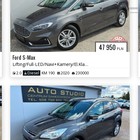
47 950
PLN
Ford S-Max
Lifting/Full-LED/Navi+Kamery/El.Klapa/Asystenty/Tempomat/2xKoła
2.0
Diesel
KM 190
2020
230000