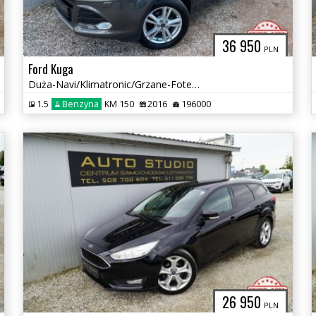
36 950
PLN
Ford Kuga
Duża-Navi/Klimatronic/Grzane-Fotele/Tempomat/Asystent-Parkowania
1.5
Benzyna
KM 150
2016
196000
26 950
PLN