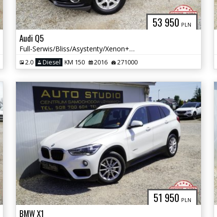
53 950
PLN
Audi Q5
Full-Serwis/Bliss/Asystenty/Xenon+LED/Duża-Navi/Grzane-Fotele
2.0
Diesel
KM 150
2016
271000
51 950
PLN
BMW X1