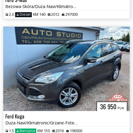
Beżowa-Skóra/Duża-Navi/Klimatronic/Tempomat/Światła-LED/Converse+
2.0
Diesel
KM 140
2012
297000
36 950
PLN
Ford Kuga
Duża-Navi/Klimatronic/Grzane-Fotele/Tempomat/Asystent-Parkowania
1.5
Benzyna
KM 150
2016
196000