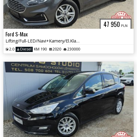
47 950
PLN
Ford S-Max
Lifting/Full-LED/Navi+Kamery/El.Klapa/Asystenty/Tempomat/2xKoła
2.0
Diesel
KM 190
2020
230000