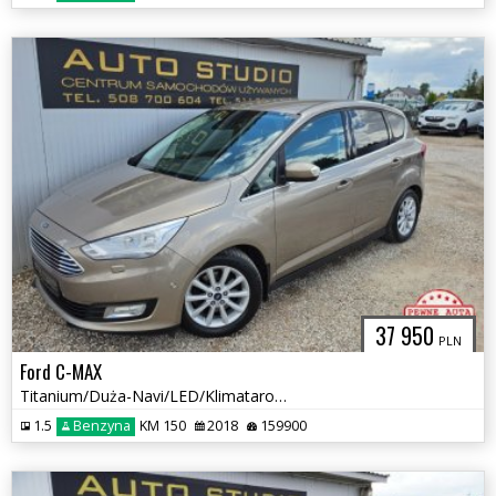
37 950
PLN
Ford C-MAX
Titanium/Duża-Navi/LED/Klimataronic/Grzane-Fotele/Alu-Felgi/Śliczny!
1.5
Benzyna
KM 150
2018
159900