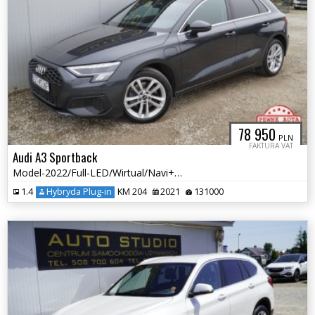
78 950
PLN
FAKTURA VAT
Audi A3 Sportback
Model-2022/Full-LED/Wirtual/Navi+Kamera/Asystenty/Panorama/Klimatronic
1.4
Hybryda Plug-in
KM 204
2021
131000