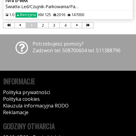
Światła-Led/Czujnik-Parkowania/Panorama/Tempomat/Komputer/Alu-Felgi
1.0
Benzyna
KM 125
2016
147000
1
2
3
4
Potrzebujesz pomocy?
Zadzwoń tel. 508700604 tel. 511388796
INFORMACJE
Polityka prywatności
Polityka cookies
Klauzula informacyjna RODO
Reklamacje
GODZINY OTWARCIA