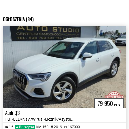
OGŁOSZENIA (84)
79 950
PLN
Audi Q3
Full-LED/Navi/Wirual-Licznik/Asystenty/Grzane-Fotele/+Koła-Zimowe
1.5
Benzyna
KM 150
2019
167000