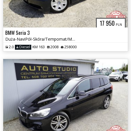
17 950
PLN
BMW Seria 3
Duża-NaviPół-Skóra/Tempomat/Multifunkcja/Klimatronic/Nowy-Rozrząd!
2.0
Diesel
KM 163
2008
258000