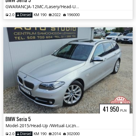
GWARANCJA-12MC./Lasery/Head-UP/Klima-4Strefy/Skóra/Asystenty/El.Klapa
2.0
Diesel
KM 190
2022
196000
41 950
PLN
BMW Seria 5
Model-2015/Head-Up /Wirtual-Licznik /Duża-Navi+Kamera/Skóra+Pamięć
2.0
Diesel
KM 190
2014
302000