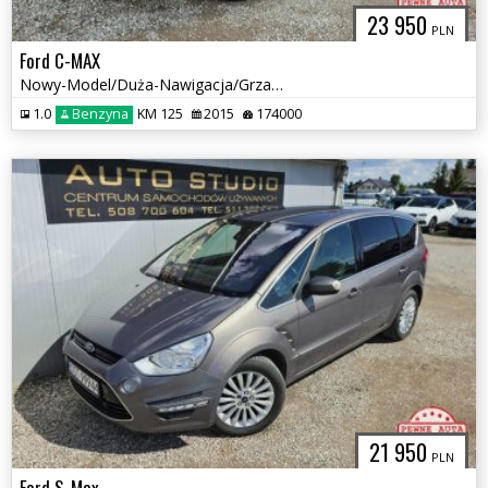
23 950
PLN
Ford C-MAX
Nowy-Model/Duża-Nawigacja/Grzane-Fotele/Tempomat/Asystenty/Śliczny
1.0
Benzyna
KM 125
2015
174000
21 950
PLN
Ford S-Max