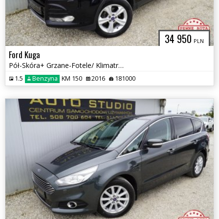
34 950
PLN
Ford Kuga
Pół-Skóra+ Grzane-Fotele/ Klimatronic/ Tempomat/ Asystenty /Parktronic
1.5
Benzyna
KM 150
2016
181000