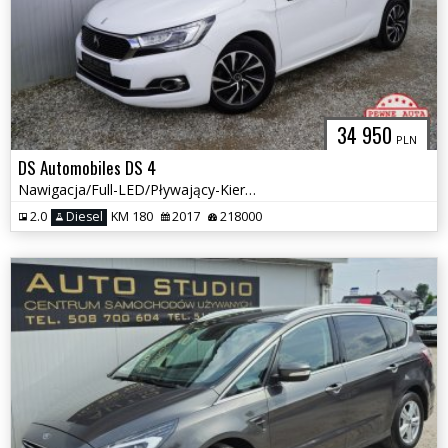
34 950
PLN
DS Automobiles DS 4
Nawigacja/Full-LED/Pływający-Kierunek/Pół-Skóra/Tempomat/Bogaty
2.0
Diesel
KM 180
2017
218000