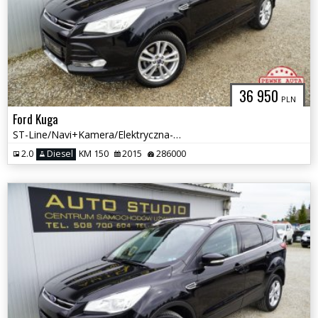
36 950
PLN
Ford Kuga
ST-Line/Navi+Kamera/Elektryczna-Klapa/Skóra+Elektryka/Panorama-Dach
2.0
Diesel
KM 150
2015
286000