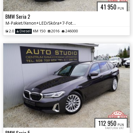
41 950
PLN
BMW Seria 2
M-Pakiet/Xenon+LED/Skóra+7-Foteli/El.-Klapa/Tempomat/Asystenty/Bogaty
2.0
Diesel
KM 150
2016
246000
112 950
PLN
FAKTURA VAT
BMW Seria 5