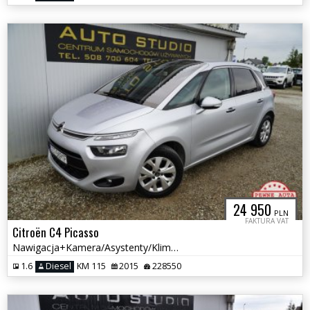
24 950
PLN
FAKTURA VAT
Citroën C4 Picasso
Nawigacja+Kamera/Asystenty/Klimatronic/Automat/Tempomat/Multifunkcja
1.6
Diesel
KM 115
2015
228550