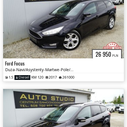
26 950
PLN
Ford Focus
Duża-Navi/Asystenty-Martwe-Pole/Grzane-Fotele+Kierownica/Full-Serwis
1.5
Diesel
KM 120
2017
261000