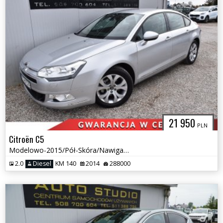
21 950
PLN
Citroën C5
Modelowo-2015/Pół-Skóra/Nawigacja/Klimatroinic/Tempomat/Multifunkcja
2.0
Diesel
KM 140
2014
288000