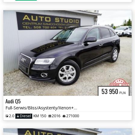
53 950
PLN
Audi Q5
Full-Serwis/Bliss/Asystenty/Xenon+LED/Duża-Navi/Grzane-Fotele
2.0
Diesel
KM 150
2016
271000