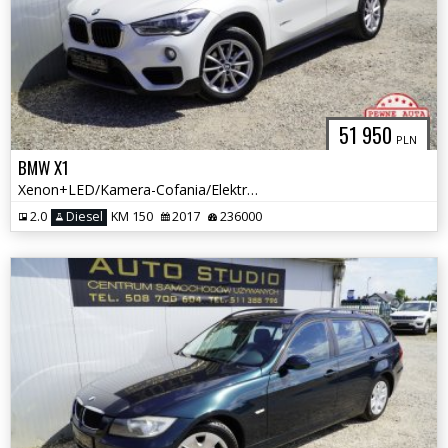
51 950
PLN
BMW X1
Xenon+LED/Kamera-Cofania/Elektryczna-Klapa/Grzane-Fotele/Full-SERWIS!
2.0
Diesel
KM 150
2017
236000