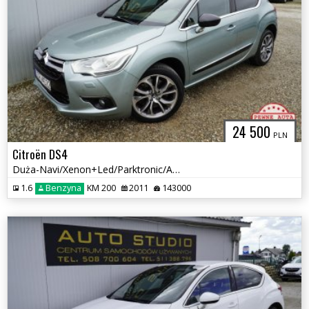
24 500
PLN
Citroën DS4
Duża-Navi/Xenon+Led/Parktronic/Asystent-Pasa/Hi-fi-Denon/Skóra+Masaż
1.6
Benzyna
KM 200
2011
143000