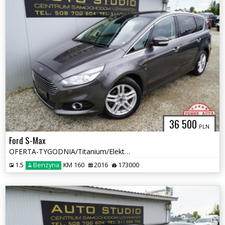
36 500
PLN
Ford S-Max
OFERTA-TYGODNIA/Titanium/Elektr.-Klapa/Navi+Kamera/Asystenty/Tempomat
1.5
Benzyna
KM 160
2016
173000