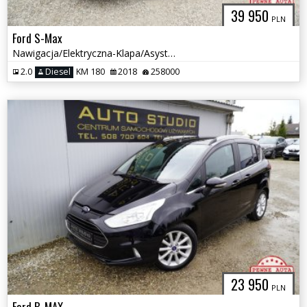
39 950
PLN
Ford S-Max
Nawigacja/Elektryczna-Klapa/Asystenty/Grzane-Fotele/Tempomat/Piękny
2.0
Diesel
KM 180
2018
258000
23 950
PLN
Ford B-MAX