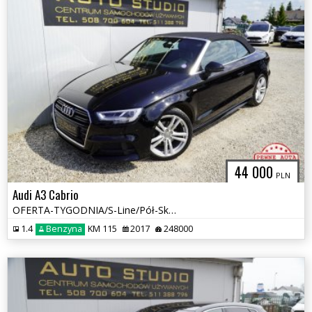
44 000
PLN
Audi A3 Cabrio
OFERTA-TYGODNIA/S-Line/Pół-Skóra/Led+Pływ.Kier./Navi+Kamera/Tempomat
1.4
Benzyna
KM 115
2017
248000