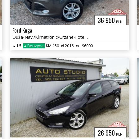
36 950
PLN
Ford Kuga
Duża-Navi/Klimatronic/Grzane-Fotele/Tempomat/Asystent-Parkowania
1.5
Benzyna
KM 150
2016
196000
26 950
PLN