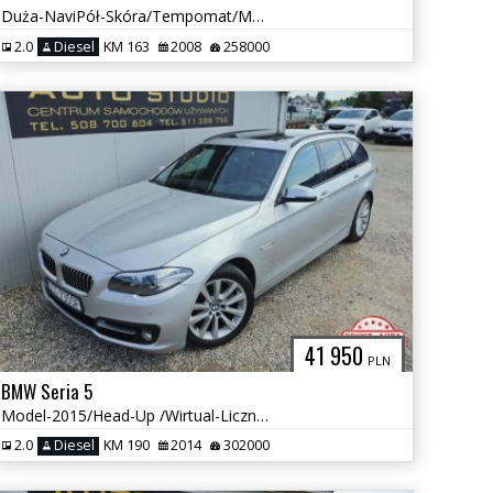
Duża-NaviPół-Skóra/Tempomat/Multifunkcja/Klimatronic/Nowy-Rozrząd!
2.0
Diesel
KM 163
2008
258000
41 950
PLN
BMW Seria 5
Model-2015/Head-Up /Wirtual-Licznik /Duża-Navi+Kamera/Skóra+Pamięć
2.0
Diesel
KM 190
2014
302000