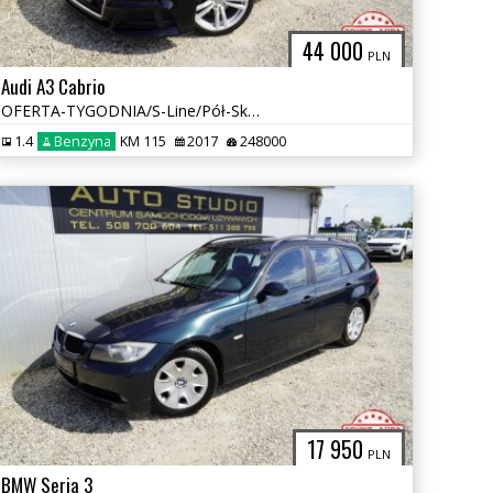
44 000
PLN
Audi A3 Cabrio
OFERTA-TYGODNIA/S-Line/Pół-Skóra/Led+Pływ.Kier./Navi+Kamera/Tempomat
1.4
Benzyna
KM 115
2017
248000
17 950
PLN
BMW Seria 3