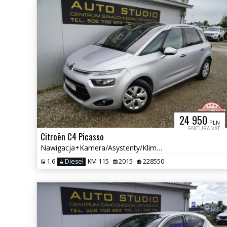
24 950
PLN
FAKTURA VAT
Citroën C4 Picasso
Nawigacja+Kamera/Asystenty/Klimatronic/Automat/Tempomat/Multifunkcja
1.6
Diesel
KM 115
2015
228550