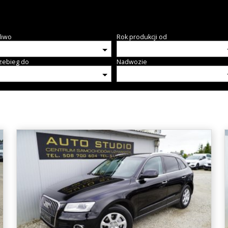
liwo
Rok produkcji od
zebieg do
Nadwozie