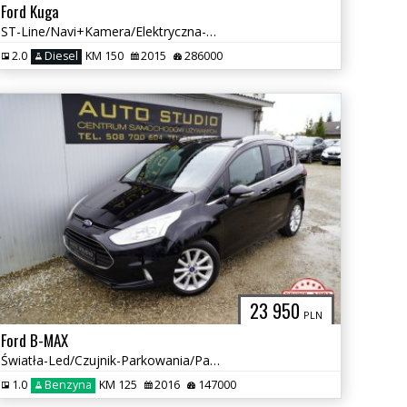
Ford Kuga
ST-Line/Navi+Kamera/Elektryczna-Klapa/Skóra+Elektryka/Panorama-Dach
2.0
Diesel
KM 150
2015
286000
23 950
PLN
Ford B-MAX
Światła-Led/Czujnik-Parkowania/Panorama/Tempomat/Komputer/Alu-Felgi
1.0
Benzyna
KM 125
2016
147000