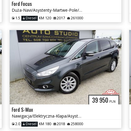
Ford Focus
Duża-Navi/Asystenty-Martwe-Pole/Grzane-Fotele+Kierownica/Full-Serwis
1.5
Diesel
KM 120
2017
261000
39 950
PLN
Ford S-Max
Nawigacja/Elektryczna-Klapa/Asystenty/Grzane-Fotele/Tempomat/Piękny
2.0
Diesel
KM 180
2018
258000