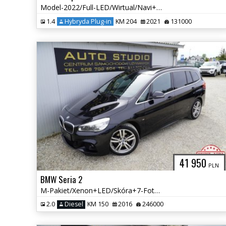
Model-2022/Full-LED/Wirtual/Navi+Kamera/Asystenty/Panorama/Klimatronic
1.4
Hybryda Plug-in
KM 204
2021
131000
41 950
PLN
BMW Seria 2
M-Pakiet/Xenon+LED/Skóra+7-Foteli/El.-Klapa/Tempomat/Asystenty/Bogaty
2.0
Diesel
KM 150
2016
246000