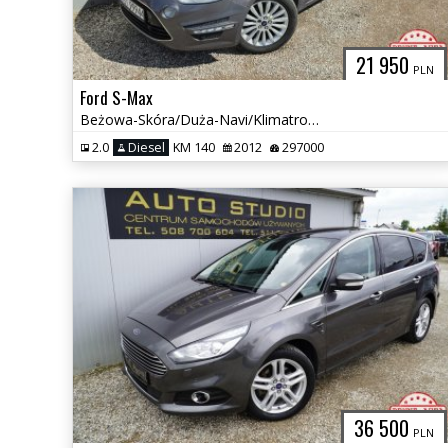
21 950
PLN
Ford S-Max
Beżowa-Skóra/Duża-Navi/Klimatronic/Tempomat/Światła-LED/Converse+
2.0
Diesel
KM 140
2012
297000
36 500
PLN