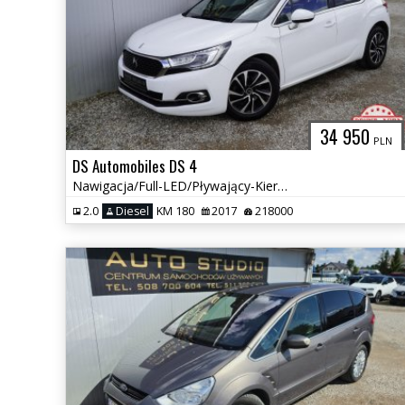
34 950
PLN
DS Automobiles DS 4
Nawigacja/Full-LED/Pływający-Kierunek/Pół-Skóra/Tempomat/Bogaty
2.0
Diesel
KM 180
2017
218000