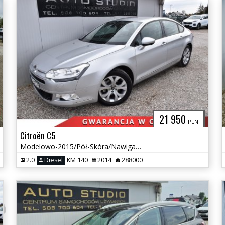
21 950
PLN
Citroën C5
Modelowo-2015/Pół-Skóra/Nawigacja/Klimatroinic/Tempomat/Multifunkcja
2.0
Diesel
KM 140
2014
288000