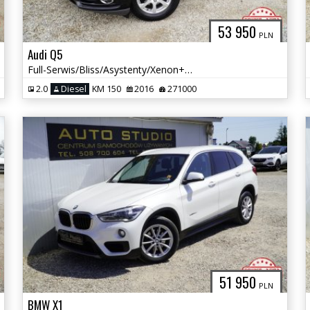
53 950
PLN
Audi Q5
Full-Serwis/Bliss/Asystenty/Xenon+LED/Duża-Navi/Grzane-Fotele
2.0
Diesel
KM 150
2016
271000
51 950
PLN
BMW X1