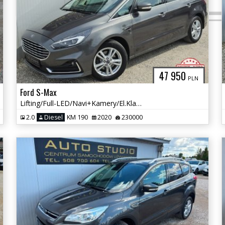
47 950
PLN
Ford S-Max
Lifting/Full-LED/Navi+Kamery/El.Klapa/Asystenty/Tempomat/2xKoła
2.0
Diesel
KM 190
2020
230000