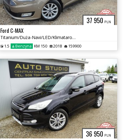
37 950
PLN
Ford C-MAX
Titanium/Duża-Navi/LED/Klimataronic/Grzane-Fotele/Alu-Felgi/Śliczny!
1.5
Benzyna
KM 150
2018
159900
36 950
PLN