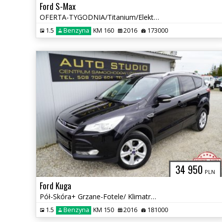
Ford S-Max
OFERTA-TYGODNIA/Titanium/Elektr.-Klapa/Navi+Kamera/Asystenty/Tempomat
1.5
Benzyna
KM 160
2016
173000
34 950
PLN
Ford Kuga
Pół-Skóra+ Grzane-Fotele/ Klimatronic/ Tempomat/ Asystenty /Parktronic
1.5
Benzyna
KM 150
2016
181000