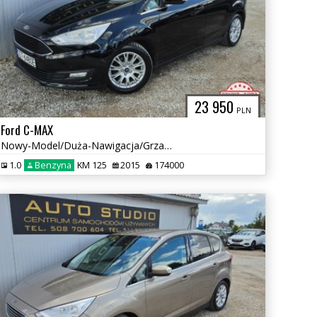
23 950
PLN
Ford C-MAX
Nowy-Model/Duża-Nawigacja/Grzane-Fotele/Tempomat/Asystenty/Śliczny
1.0
Benzyna
KM 125
2015
174000