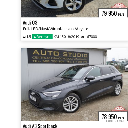
79 950
PLN
Audi Q3
Full-LED/Navi/Wirual-Licznik/Asystenty/Grzane-Fotele/+Koła-Zimowe
1.5
Benzyna
KM 150
2019
167000
78 950
PLN
FAKTURA VAT
Audi A3 Sportback