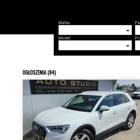
Marka
Pa
Model
Pr
OGŁOSZENIA (84)