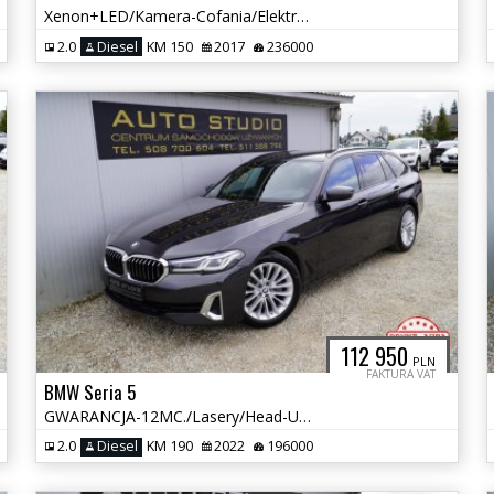
Xenon+LED/Kamera-Cofania/Elektryczna-Klapa/Grzane-Fotele/Full-SERWIS!
2.0
Diesel
KM 150
2017
236000
112 950
PLN
FAKTURA VAT
BMW Seria 5
GWARANCJA-12MC./Lasery/Head-UP/Klima-4Strefy/Skóra/Asystenty/El.Klapa
2.0
Diesel
KM 190
2022
196000