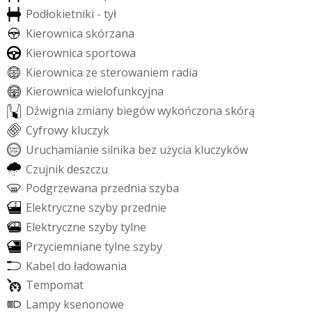
P
o
d
ł
o
k
i
e
t
n
i
k
i
-
t
y
ł
K
i
e
r
o
w
n
i
c
a
s
k
ó
r
z
a
n
a
K
i
e
r
o
w
n
i
c
a
s
p
o
r
t
o
w
a
K
i
e
r
o
w
n
i
c
a
z
e
s
t
e
r
o
w
a
n
i
e
m
r
a
d
i
a
K
i
e
r
o
w
n
i
c
a
w
i
e
l
o
f
u
n
k
c
y
j
n
a
D
ź
w
i
g
n
i
a
z
m
i
a
n
y
b
i
e
g
ó
w
w
y
k
o
ń
c
z
o
n
a
s
k
ó
r
ą
C
y
f
r
o
w
y
k
l
u
c
z
y
k
U
r
u
c
h
a
m
i
a
n
i
e
s
i
l
n
i
k
a
b
e
z
u
ż
y
c
i
a
k
l
u
c
z
y
k
ó
w
C
z
u
j
n
i
k
d
e
s
z
c
z
u
P
o
d
g
r
z
e
w
a
n
a
p
r
z
e
d
n
i
a
s
z
y
b
a
E
l
e
k
t
r
y
c
z
n
e
s
z
y
b
y
p
r
z
e
d
n
i
e
E
l
e
k
t
r
y
c
z
n
e
s
z
y
b
y
t
y
l
n
e
P
r
z
y
c
i
e
m
n
i
a
n
e
t
y
l
n
e
s
z
y
b
y
K
a
b
e
l
d
o
ł
a
d
o
w
a
n
i
a
T
e
m
p
o
m
a
t
L
a
m
p
y
k
s
e
n
o
n
o
w
e