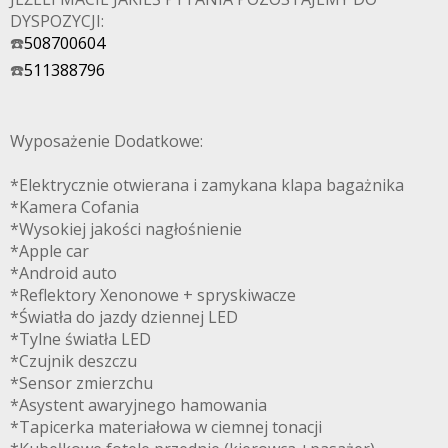
DYSPOZYCJI:
☎️
508700604
☎️
511388796
Wyposażenie Dodatkowe:
*Elektrycznie otwierana i zamykana klapa bagażnika
*Kamera Cofania
*Wysokiej jakości nagłośnienie
*Apple car
*Android auto
*Reflektory Xenonowe + spryskiwacze
*Światła do jazdy dziennej LED
*Tylne światła LED
*Czujnik deszczu
*Sensor zmierzchu
*Asystent awaryjnego hamowania
*Tapicerka materiałowa w ciemnej tonacji