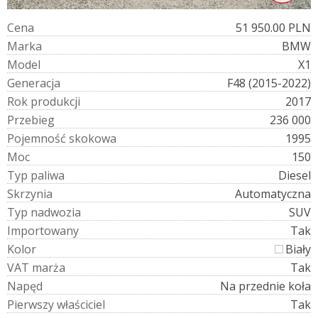
C
e
n
a
51 950.00 PLN
M
a
r
k
a
BMW
M
o
d
e
l
X1
G
e
n
e
r
a
c
j
a
F48 (2015-2022)
R
o
k
p
r
o
d
u
k
c
j
i
2017
P
r
z
e
b
i
e
g
236 000
P
o
j
e
m
n
o
ś
ć
s
k
o
k
o
w
a
1995
M
o
c
150
T
y
p
p
a
l
i
w
a
Diesel
S
k
r
z
y
n
i
a
Automatyczna
T
y
p
n
a
d
w
o
z
i
a
SUV
I
m
p
o
r
t
o
w
a
n
y
Tak
K
o
l
o
r
Biały
V
A
T
m
a
r
ż
a
Tak
N
a
p
ę
d
Na przednie koła
P
i
e
r
w
s
z
y
w
ł
a
ś
c
i
c
i
e
l
Tak