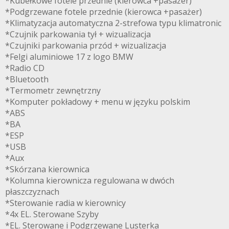
*Kubełkowe fotele przednie (kierowca +pasażer)
*Podgrzewane fotele przednie (kierowca +pasażer)
*Klimatyzacja automatyczna 2-strefowa typu klimatronic
*Czujnik parkowania tył + wizualizacja
*Czujniki parkowania przód + wizualizacja
*Felgi aluminiowe 17 z logo BMW
*Radio CD
*Bluetooth
*Termometr zewnętrzny
*Komputer pokładowy + menu w języku polskim
*ABS
*BA
*ESP
*USB
*Aux
*Skórzana kierownica
*Kolumna kierownicza regulowana w dwóch
płaszczyznach
*Sterowanie radia w kierownicy
*4x EL. Sterowane Szyby
*EL. Sterowane i Podgrzewane Lusterka