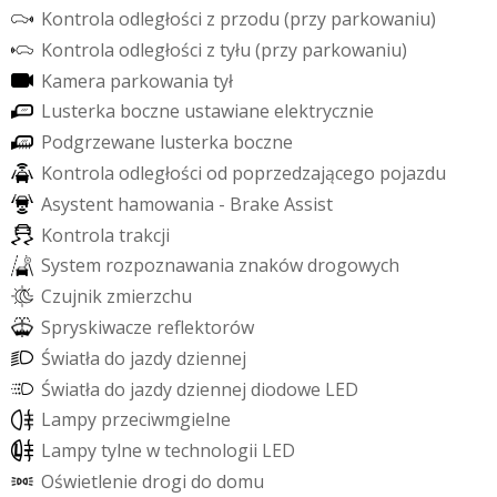
K
o
n
t
r
o
l
a
o
d
l
e
g
ł
o
ś
c
i
z
p
r
z
o
d
u
(
p
r
z
y
p
a
r
k
o
w
a
n
i
u
)
K
o
n
t
r
o
l
a
o
d
l
e
g
ł
o
ś
c
i
z
t
y
ł
u
(
p
r
z
y
p
a
r
k
o
w
a
n
i
u
)
K
a
m
e
r
a
p
a
r
k
o
w
a
n
i
a
t
y
ł
L
u
s
t
e
r
k
a
b
o
c
z
n
e
u
s
t
a
w
i
a
n
e
e
l
e
k
t
r
y
c
z
n
i
e
P
o
d
g
r
z
e
w
a
n
e
l
u
s
t
e
r
k
a
b
o
c
z
n
e
K
o
n
t
r
o
l
a
o
d
l
e
g
ł
o
ś
c
i
o
d
p
o
p
r
z
e
d
z
a
j
ą
c
e
g
o
p
o
j
a
z
d
u
A
s
y
s
t
e
n
t
h
a
m
o
w
a
n
i
a
-
B
r
a
k
e
A
s
s
i
s
t
K
o
n
t
r
o
l
a
t
r
a
k
c
j
i
S
y
s
t
e
m
r
o
z
p
o
z
n
a
w
a
n
i
a
z
n
a
k
ó
w
d
r
o
g
o
w
y
c
h
C
z
u
j
n
i
k
z
m
i
e
r
z
c
h
u
S
p
r
y
s
k
i
w
a
c
z
e
r
e
f
e
k
t
o
r
ó
w
Ś
w
i
a
t
ł
a
d
o
j
a
z
d
y
d
z
i
e
n
n
e
j
Ś
w
i
a
t
ł
a
d
o
j
a
z
d
y
d
z
i
e
n
n
e
j
d
i
o
d
o
w
e
L
E
D
L
a
m
p
y
p
r
z
e
c
i
w
m
g
i
e
l
n
e
L
a
m
p
y
t
y
l
n
e
w
t
e
c
h
n
o
l
o
g
i
i
L
E
D
O
ś
w
i
e
t
l
e
n
i
e
d
r
o
g
i
d
o
d
o
m
u