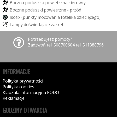
B
o
c
z
n
a
p
o
d
u
s
z
k
a
p
o
w
i
e
t
r
z
n
a
k
i
e
r
o
w
c
y
B
o
c
z
n
e
p
o
d
u
s
z
k
i
p
o
w
i
e
t
r
z
n
e
-
p
r
z
ó
d
I
s
o
f
i
x
(
p
u
n
k
t
y
m
o
c
o
w
a
n
i
a
f
o
t
e
l
i
k
a
d
z
i
e
c
i
ę
c
e
g
o
)
L
a
m
p
y
d
o
ś
w
i
e
t
l
a
j
ą
c
e
z
a
k
r
ę
t
Potrzebujesz pomocy?
Zadzwoń tel. 508700604 tel. 511388796
INFORMACJE
Polityka prywatności
Polityka cookies
Klauzula informacyjna RODO
Reklamacje
GODZINY OTWARCIA