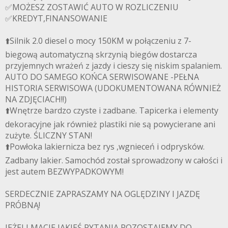
✅MOŻESZ ZOSTAWIĆ AUTO W ROZLICZENIU
✅KREDYT,FINANSOWANIE
⬆️Silnik 2.0 diesel o mocy 150KM w połączeniu z 7-
biegową automatyczną skrzynią biegów dostarcza
przyjemnych wrażeń z jazdy i cieszy się niskim spalaniem.
AUTO DO SAMEGO KOŃCA SERWISOWANE -PEŁNA
HISTORIA SERWISOWA (UDOKUMENTOWANA RÓWNIEŻ
NA ZDJĘCIACH!!)
⬆️Wnętrze bardzo czyste i zadbane. Tapicerka i elementy
dekoracyjne jak również plastiki nie są powycierane ani
zużyte. ŚLICZNY STAN!
⬆️Powłoka lakiernicza bez rys ,wgnieceń i odprysków.
Zadbany lakier. Samochód został sprowadzony w całości i
jest autem BEZWYPADKOWYM!
SERDECZNIE ZAPRASZAMY NA OGLĘDZINY I JAZDĘ
PRÓBNĄ!
JEŻELI MACIE JAKIEŚ PYTANIA POZOSTAJEMY DO