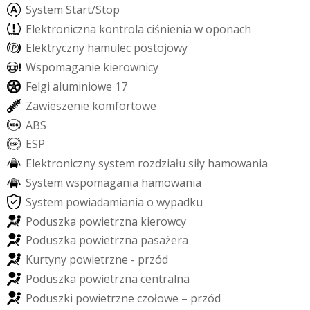
S
y
s
t
e
m
S
t
a
r
t
/
S
t
o
p
E
l
e
k
t
r
o
n
i
c
z
n
a
k
o
n
t
r
o
l
a
c
i
ś
n
i
e
n
i
a
w
o
p
o
n
a
c
h
E
l
e
k
t
r
y
c
z
n
y
h
a
m
u
l
e
c
p
o
s
t
o
j
o
w
y
W
s
p
o
m
a
g
a
n
i
e
k
i
e
r
o
w
n
i
c
y
F
e
l
g
i
a
l
u
m
i
n
i
o
w
e
1
7
Z
a
w
i
e
s
z
e
n
i
e
k
o
m
f
o
r
t
o
w
e
A
B
S
E
S
P
E
l
e
k
t
r
o
n
i
c
z
n
y
s
y
s
t
e
m
r
o
z
d
z
i
a
ł
u
s
i
ł
y
h
a
m
o
w
a
n
i
a
S
y
s
t
e
m
w
s
p
o
m
a
g
a
n
i
a
h
a
m
o
w
a
n
i
a
S
y
s
t
e
m
p
o
w
i
a
d
a
m
i
a
n
i
a
o
w
y
p
a
d
k
u
P
o
d
u
s
z
k
a
p
o
w
i
e
t
r
z
n
a
k
i
e
r
o
w
c
y
P
o
d
u
s
z
k
a
p
o
w
i
e
t
r
z
n
a
p
a
s
a
ż
e
r
a
K
u
r
t
y
n
y
p
o
w
i
e
t
r
z
n
e
-
p
r
z
ó
d
P
o
d
u
s
z
k
a
p
o
w
i
e
t
r
z
n
a
c
e
n
t
r
a
l
n
a
P
o
d
u
s
z
k
i
p
o
w
i
e
t
r
z
n
e
c
z
o
ł
o
w
e
–
p
r
z
ó
d