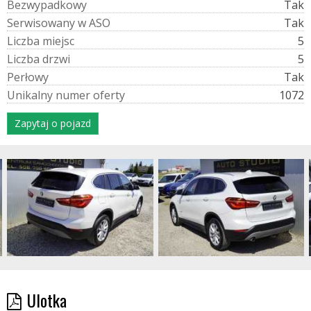
B
e
z
w
y
p
a
d
k
o
w
y
Tak
S
e
r
w
i
s
o
w
a
n
y
w
A
S
O
Tak
L
i
c
z
b
a
m
i
e
j
s
c
5
L
i
c
z
b
a
d
r
z
w
i
5
P
e
r
ł
o
w
y
Tak
U
n
i
k
a
l
n
y
n
u
m
e
r
o
f
e
r
t
y
1072
Zapytaj o pojazd
Ulotka