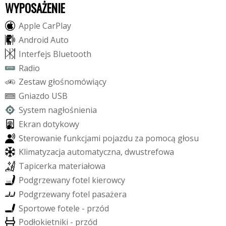
WYPOSAŻENIE
A
p
p
l
e
C
a
r
P
l
a
y
A
n
d
r
o
i
d
A
u
t
o
I
n
t
e
r
f
e
j
s
B
l
u
e
t
o
o
t
h
R
a
d
i
o
Z
e
s
t
a
w
g
ł
o
ś
n
o
m
ó
w
i
ą
c
y
G
n
i
a
z
d
o
U
S
B
S
y
s
t
e
m
n
a
g
ł
o
ś
n
i
e
n
i
a
E
k
r
a
n
d
o
t
y
k
o
w
y
S
t
e
r
o
w
a
n
i
e
f
u
n
k
c
j
a
m
i
p
o
j
a
z
d
u
z
a
p
o
m
o
c
ą
g
ł
o
s
u
K
l
i
m
a
t
y
z
a
c
j
a
a
u
t
o
m
a
t
y
c
z
n
a
,
d
w
u
s
t
r
e
f
o
w
a
T
a
p
i
c
e
r
k
a
m
a
t
e
r
i
a
ł
o
w
a
P
o
d
g
r
z
e
w
a
n
y
f
o
t
e
l
k
i
e
r
o
w
c
y
P
o
d
g
r
z
e
w
a
n
y
f
o
t
e
l
p
a
s
a
ż
e
r
a
S
p
o
r
t
o
w
e
f
o
t
e
l
e
-
p
r
z
ó
d
P
o
d
ł
o
k
i
e
t
n
i
k
i
-
p
r
z
ó
d