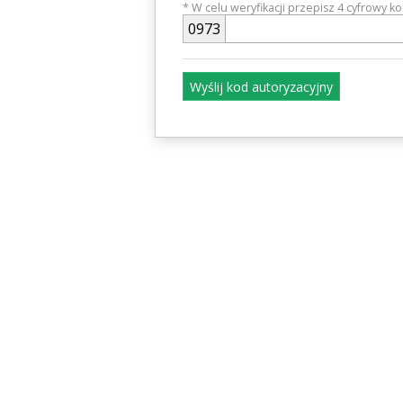
* W celu weryfikacji przepisz 4 cyfrowy k
0
9
7
3
Wyślij kod autoryzacyjny