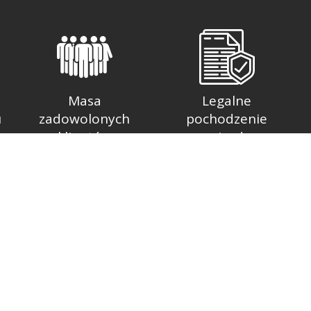
Masa
Legalne
u
zadowolonych
pochodzenie
klientów
pojazdu
INFORMACJE O FIRMIE
ajmującą się pośrednictwem
Głównym atutem naszej fir
 skupem samochodów
planujących zakup samochod