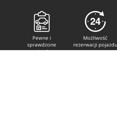
Pewne i
Możliwość
sprawdzone
rezerwacji pojazd
pojazdy
Witamy w Auto komisie. Jesteśmy wiodącą firmą z
w sprzedaży pojazdów, jak również sprzedażą i