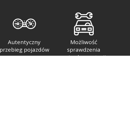
Autentyczny
Możliwość
przebieg pojazdów
sprawdzenia
pojazdu na stacji
diagnostycznej
my jest kompleksowa obsługa Klientów
u przez 7 dni w tygodniu. Na naszym placu